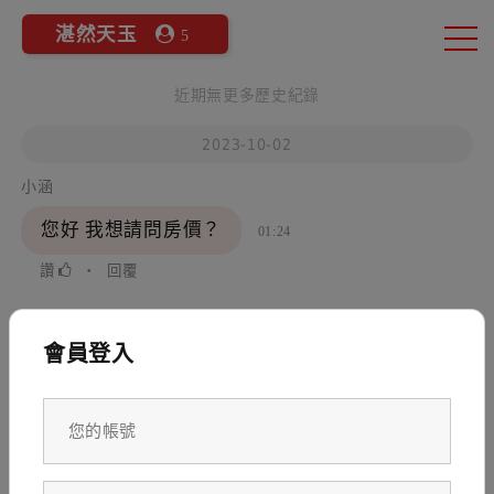
湛然天玉
5
近期無更多歷史紀錄
2023-10-02
小涵
您好 我想請問房價？
01:24
讚
‧
回覆
會員登入