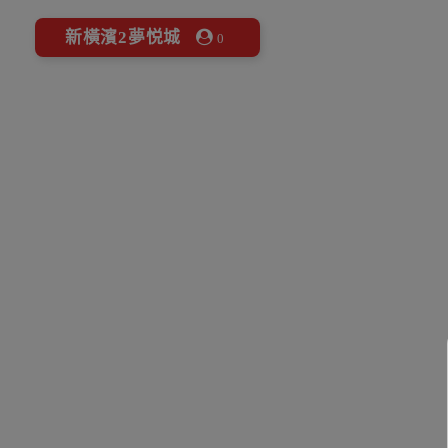
新橫濱2夢悦城
0