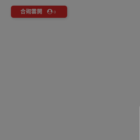
合砌雲開
0