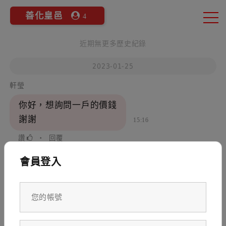
善化皇邑
4
近期無更多歷史紀錄
2023-01-25
軒瑩
你好，想詢問一戶的價錢
謝謝
15:16
讚
‧
回覆
2023-08-07
會員登入
家安
請問有格局圖和坪數價錢參考嗎
21:20
讚
‧
回覆